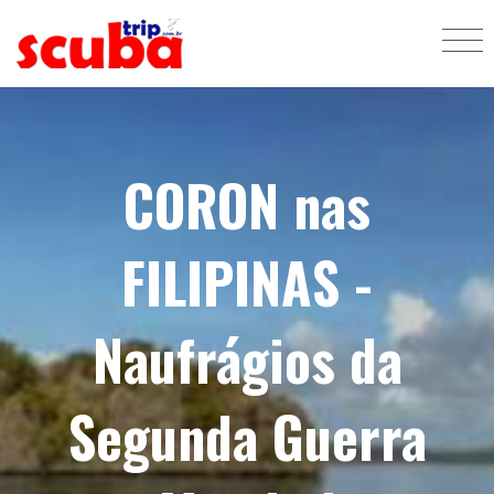
CORON nas
FILIPINAS -
Naufrágios da
Segunda Guerra