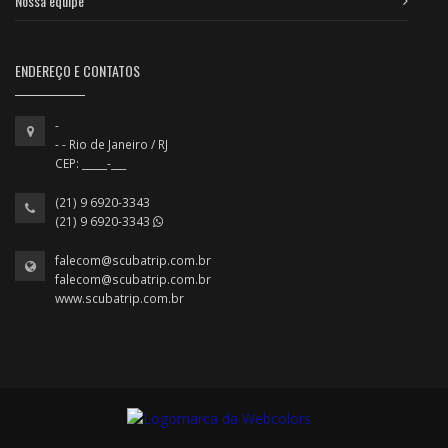
Nossa equipe
ENDEREÇO E CONTATOS
-
- - Rio de Janeiro / RJ
CEP: _____-___
(21) 9 6920-3343
(21) 9 6920-3343
falecom@scubatrip.com.br
falecom@scubatrip.com.br
www.scubatrip.com.br