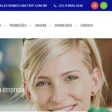
FALECOM@SCUBATRIP.COM.BR
(21) 9 6920-3343
IA
PROMOÇÕES
VIAGENS
DOWNLOADS
CONTATO
sa empresa