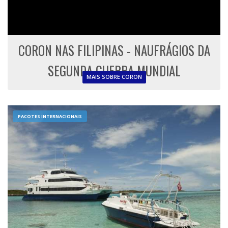
CORON NAS FILIPINAS - NAUFRÁGIOS DA
SEGUNDA GUERRA MUNDIAL
MAIS SOBRE CORON
PACOTES INTERNACIONAIS