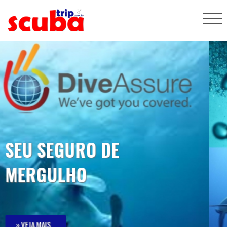
MERGULHANDO COM
TUBARÕES NO CARIBE
Uma experiência fantástica. Você vai
se apaixonar!
» VEJA MAIS...