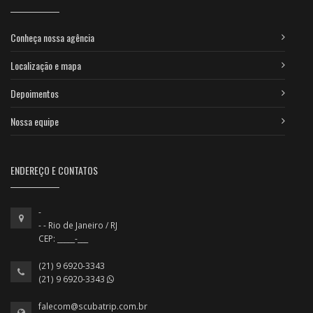
Conheça nossa agência
Localização e mapa
Depoimentos
Nossa equipe
ENDEREÇO E CONTATOS
-
- - Rio de Janeiro / RJ
CEP: _____-___
(21) 9 6920-3343
(21) 9 6920-3343
falecom@scubatrip.com.br